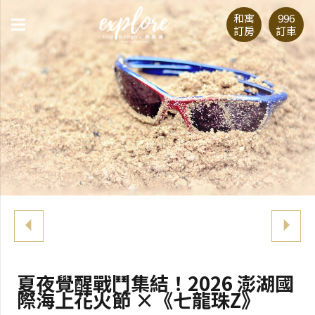
和寓
996
訂房
訂車
夏夜覺醒戰鬥集結！2026 澎湖國
際海上花火節 ×《七龍珠Z》