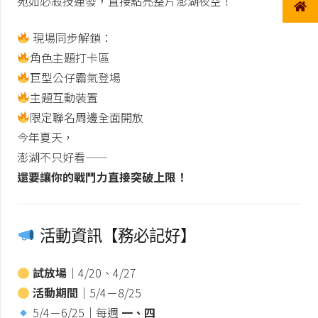
宛如必殺技連發，直接點亮整片澎湖夜空！
現場同步解鎖：
角色主題打卡區
巨型公仔霸氣登場
主題互動裝置
限定聯名周邊全面開放
今年夏天，
澎湖不只好看——
還要讓你的戰鬥力直接突破上限！
活動資訊【務必記好】
試放場
｜4/20、4/27
活動期間
｜5/4－8/25
5/4－6/25｜每週
一、四