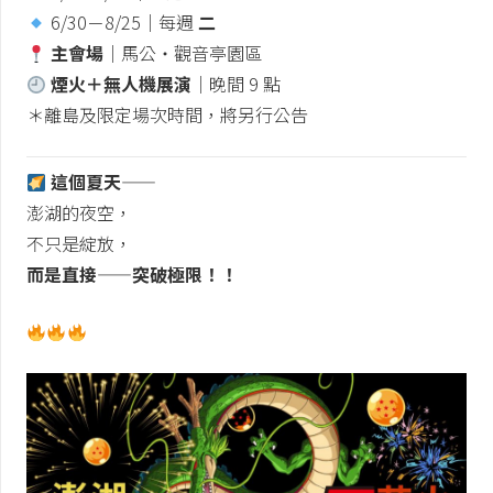
6/30－8/25｜每週
二
主會場
｜馬公・觀音亭園區
煙火＋無人機展演
｜晚間 9 點
＊離島及限定場次時間，將另行公告
這個夏天——
澎湖的夜空，
不只是綻放，
而是直接——突破極限！！