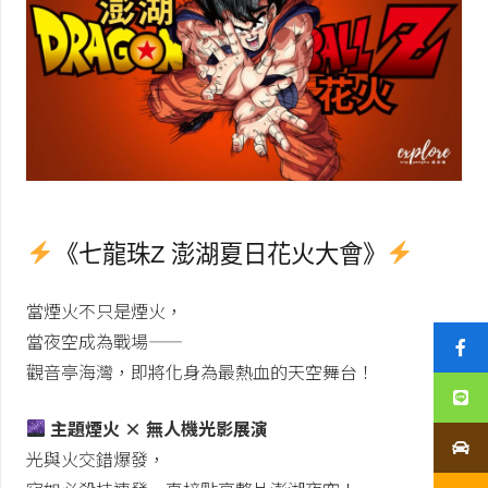
《七龍珠Z 澎湖夏日花火大會》
當煙火不只是煙火，
當夜空成為戰場——
觀音亭海灣，即將化身為最熱血的天空舞台！
主題煙火 × 無人機光影展演
光與火交錯爆發，